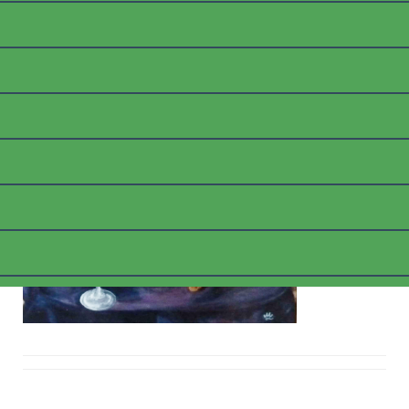
STILLLEBENFLASCHEKER
ZEGLÄSER_B
Posted on
5. März 2018
by
thommyk47