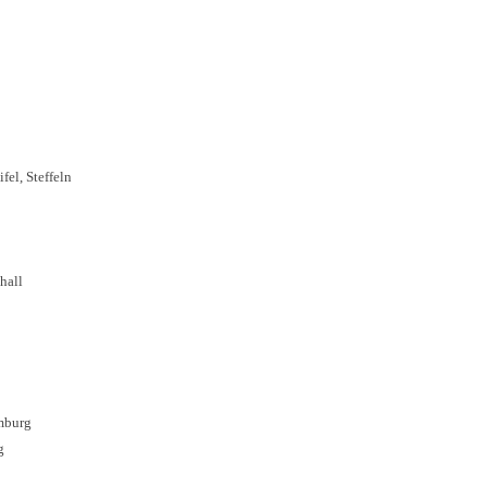
fel, Steffeln
hall
mburg
g