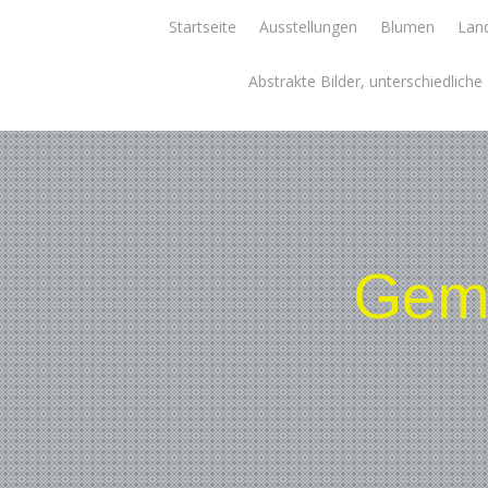
Skip
Startseite
Ausstellungen
Blumen
Land
to
content
Abstrakte Bilder, unterschiedlich
Gemä