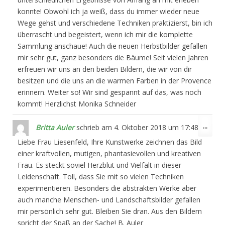
konnte! Obwohl ich ja weiß, dass du immer wieder neue
Wege gehst und verschiedene Techniken praktizierst, bin ich
überrascht und begeistert, wenn ich mir die komplette
Sammlung anschaue! Auch die neuen Herbstbilder gefallen
mir sehr gut, ganz besonders die Bäume! Seit vielen Jahren
erfreuen wir uns an den beiden Bildern, die wir von dir
besitzen und die uns an die warmen Farben in der Provence
erinnern. Weiter so! Wir sind gespannt auf das, was noch
kommt! Herzlichst Monika Schneider
Dies
...
Britta Auler
schrieb am
4. Oktober 2018
um
17:48
Meta
Liebe Frau Liesenfeld, Ihre Kunstwerke zeichnen das Bild
ein-/
einer kraftvollen, mutigen, phantasievollen und kreativen
Frau. Es steckt soviel Herzblut und Vielfalt in dieser
Leidenschaft. Toll, dass Sie mit so vielen Techniken
experimentieren. Besonders die abstrakten Werke aber
auch manche Menschen- und Landschaftsbilder gefallen
mir persönlich sehr gut. Bleiben Sie dran. Aus den Bildern
spricht der Spaß an der Sache! B. Auler