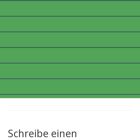
P1040535_WEB
Posted on
10. April 2018
by
thommyk47
Schreibe einen