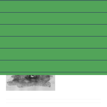
P1040518_WEB
Posted on
10. April 2018
by
thommyk47