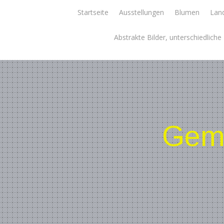
Skip
Startseite
Ausstellungen
Blumen
Land
to
content
Abstrakte Bilder, unterschiedlich
Gemä