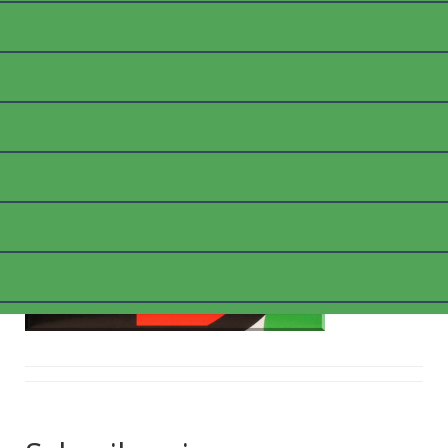
FARBSPIEL
Posted on
10. März 2018
by
thommyk47