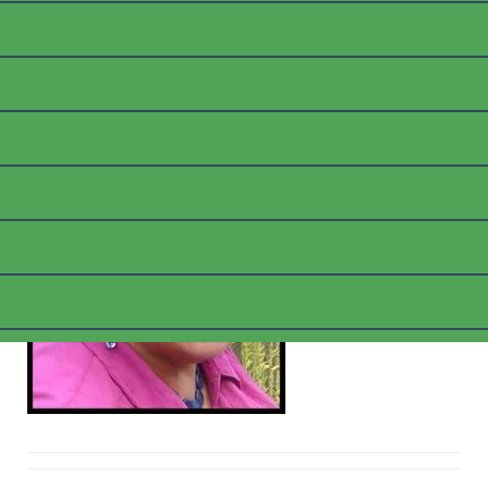
BILDMARIA
Posted on
25. November 2021
by
thommyk47