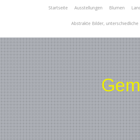
Skip
Startseite
Ausstellungen
Blumen
Land
to
content
Abstrakte Bilder, unterschiedlich
Gemä