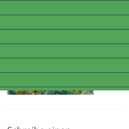
B_TOSCANASONNENBFEL
D
Posted on
9. März 2018
by
thommyk47