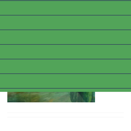
B_TOSCANASANQUIRICO
DORCIAAQ
Posted on
9. März 2018
by
thommyk47