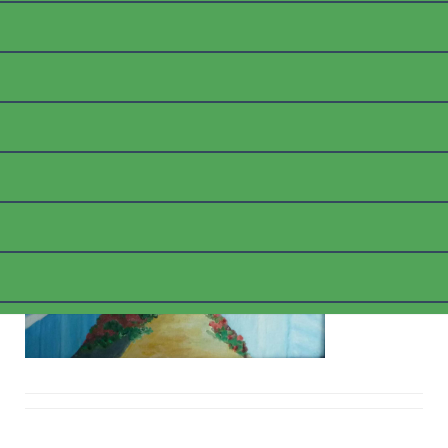
B_SÜDLICHESTADT2
Posted on
9. März 2018
by
thommyk47