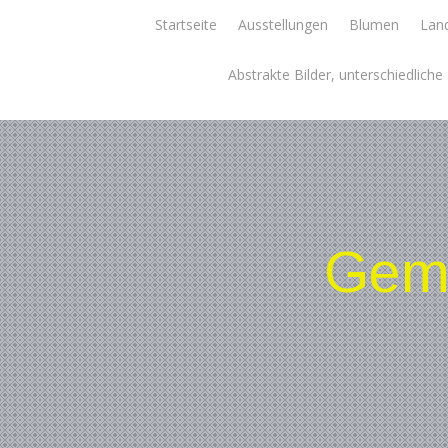
Skip
Startseite
Ausstellungen
Blumen
Land
to
content
Abstrakte Bilder, unterschiedlich
Gemä