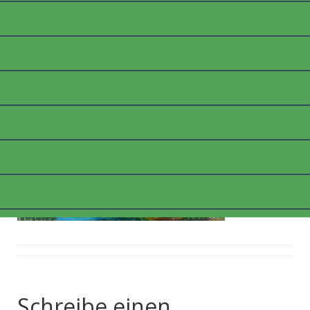
B_PORTECREUX2
Posted on
9. März 2018
by
thommyk47
Schreibe einen