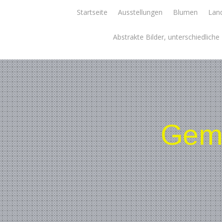
Skip
Startseite
Ausstellungen
Blumen
Land
to
content
Abstrakte Bilder, unterschiedlich
Gemä