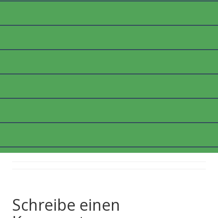
B_KOMP2
Posted on
7. März 2018
by
thommyk47
Schreibe einen