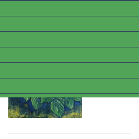
B_HORTENSIENBLAU
Posted on
6. März 2018
by
thommyk47