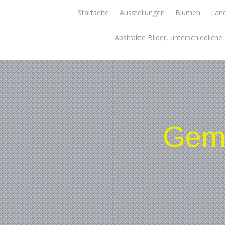
Skip
Startseite
Ausstellungen
Blumen
Land
to
content
Abstrakte Bilder, unterschiedlich
Gemä