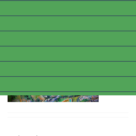
B_BOPPARDRHEINSCHLEI
FE
Posted on
9. März 2018
by
thommyk47