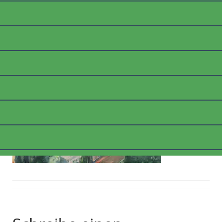
_1100545_WEB
Posted on
9. März 2018
by
thommyk47