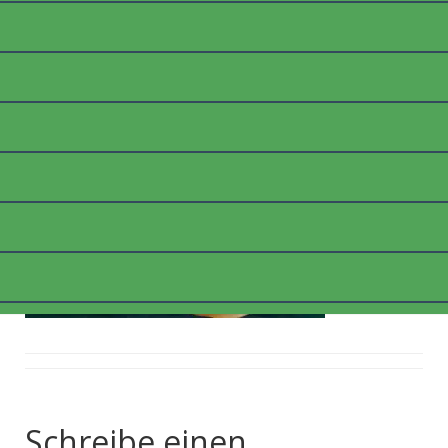
_1100507_WEB
Posted on
6. März 2018
by
thommyk47
Schreibe einen