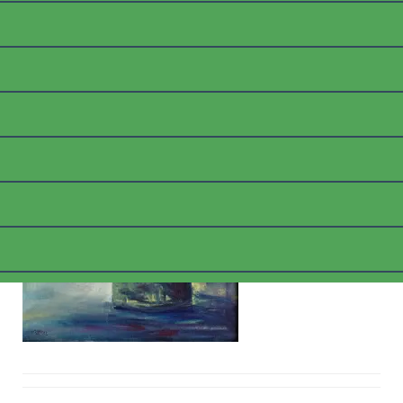
_1100447_WEB
Posted on
6. März 2018
by
thommyk47