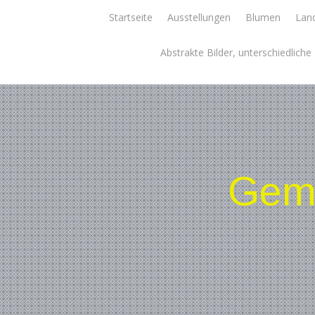
Skip
Startseite
Ausstellungen
Blumen
Land
to
content
Abstrakte Bilder, unterschiedlich
Gemä