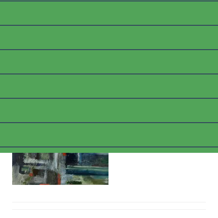
_1020250_WEB
Posted on
9. März 2018
by
thommyk47