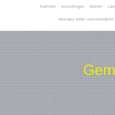
Skip
Startseite
Ausstellungen
Blumen
Land
to
content
Abstrakte Bilder, unterschiedlich
Gemä