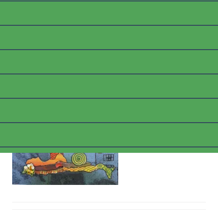
2005_PHANTASIE_WEB
Posted on
30. März 2018
by
thommyk47