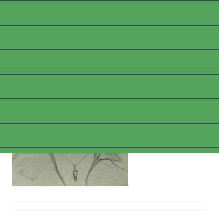
PORTRAIT J. DEAN_WEB
Posted on
10. April 2018
by
thommyk47