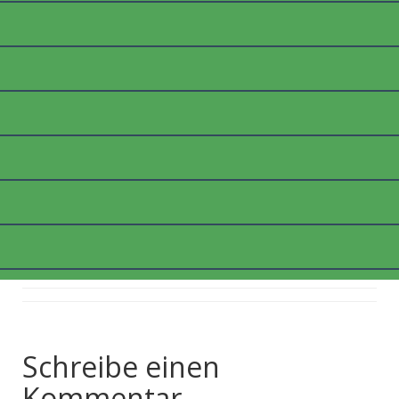
LANDSCHAFT_WEB
Posted on
10. April 2018
by
thommyk47
Schreibe einen
Kommentar