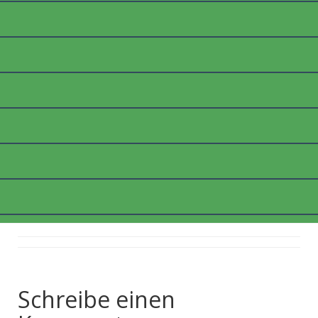
KATZE1.GEZ._WEB
Posted on
10. April 2018
by
thommyk47
Schreibe einen