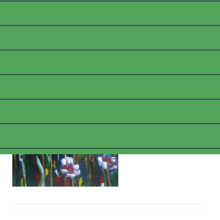
B_TULPENABSTRAKT
Posted on
6. März 2018
by
thommyk47