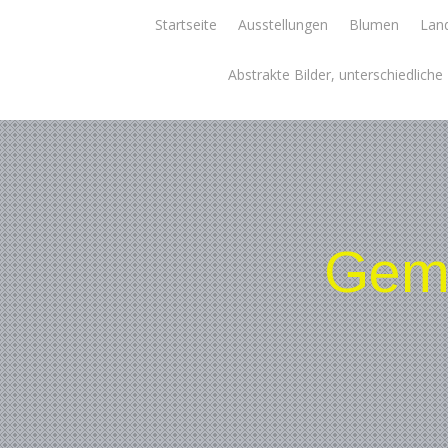
Skip
Startseite
Ausstellungen
Blumen
Land
to
content
Abstrakte Bilder, unterschiedlich
Gemä