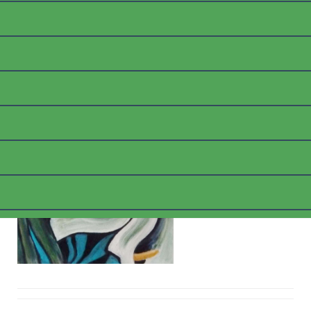
B_KALLAS1
Posted on
6. März 2018
by
thommyk47