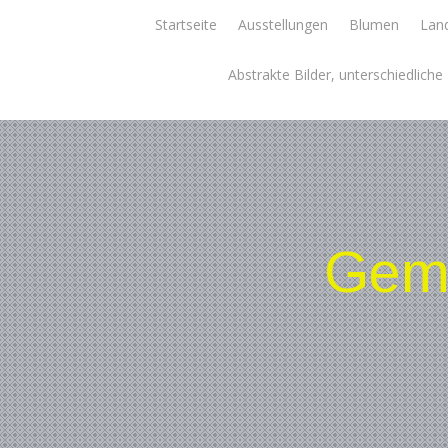
Skip
Startseite
Ausstellungen
Blumen
Land
to
content
Abstrakte Bilder, unterschiedlich
Gemä