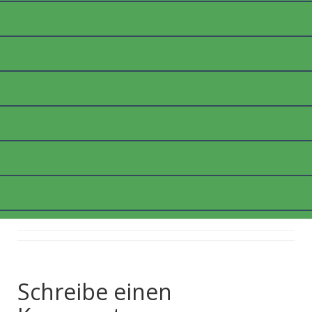
_1100525_WEB
Posted on
9. März 2018
by
thommyk47
Schreibe einen